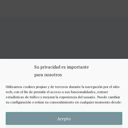
SERVICIOS DE CERRAJERÍA
Su privacidad es importante
para nosotros
Apertura Puertas Madrid 75€
Cerrajeros de urgencias Madrid
Utilizamos cookies propias y de terceros durante la navegación por el sitio
Cerraduras de alta seguridad
web, con el fin de permitir el acceso a sus funcionalidades, extraer
Accesos
estadísticas de tráfico y mejorar la experiencia del usuario. Puede cambiar
su configuración o retirar su consentimiento en cualquier momento desde:
Acepto