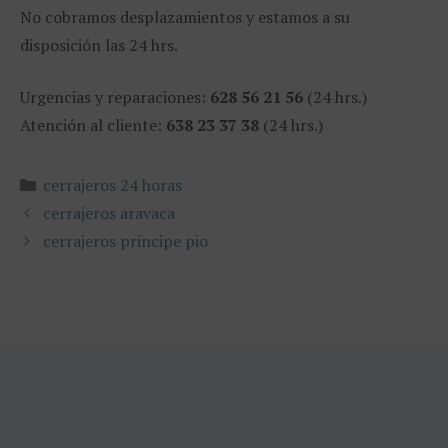
No cobramos desplazamientos y estamos a su
disposición las 24 hrs.
Urgencias y reparaciones:
628 56 21 56
(24 hrs.)
Atención al cliente:
638 23 37 38
(24 hrs.)
Categorías
cerrajeros 24 horas
cerrajeros aravaca
cerrajeros principe pio