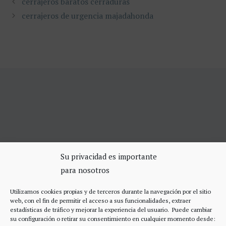
cerrajeros baratos cerraduras
cerrajeros de urgencia majadahonda
SERVICIOS DE CERRAJERÍA
Su privacidad es importante
para nosotros
Apertura Puertas Madrid 75€
Cerrajeros de urgencias Madrid
Utilizamos cookies propias y de terceros durante la navegación por el sitio
Cerraduras de alta seguridad
web, con el fin de permitir el acceso a sus funcionalidades, extraer
Accesos
estadísticas de tráfico y mejorar la experiencia del usuario. Puede cambiar
su configuración o retirar su consentimiento en cualquier momento desde: